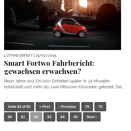
LOTHAR ERFERT
| 25/02/2015
Smart Fortwo Fahrbericht:
gewachsen erwachsen?
Neun Jahre und 770.000 Einheiten später. In 34 Monaten
entwickelt und mehr als zwei Millionen Kilometer getestet: Der...
Seite 82 of 85
« First
‹ Previous
78
79
80
81
82
83
84
85
Next ›