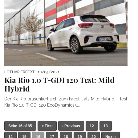
LOTHAR ERFERT
| 10/05/2021
Kia Rio 1.0 T-GDI 120 Test: Mild
Hybrid
Der Kia Rio präsentiert sich zum Facelift als Mild Hybrid – Test
Kia Rio 1.0 T-GDI 120 EcoDynamics+....
Seite 16 of 85
« First
‹ Previous
12
13
14
15
16
17
18
19
20
Next ›