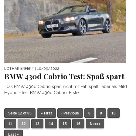
LOTHAR ERFERT
| 10/09/2022
BMW 430d Cabrio Test: Spaß spart
Das BMW 430d Cabrio spart nicht mit Fahrspaß , aber als Mild
Hybrid –Test BMW 430d Cabrio. Erster...
Seite 12 of 85
« First
‹ Previous
8
9
10
11
12
13
14
15
16
Next ›
Last »