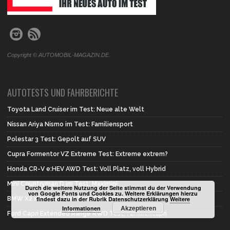
Copyright © AUTOMOBIL-MAGAZIN.DE.
AUTOTESTS UND FAHRBERICHTE
Toyota Land Cruiser im Test: Neue alte Welt
Nissan Ariya Nismo im Test: Familiensport
Polestar 3 Test: Gepolt auf SUV
Cupra Formentor VZ Extreme Test: Extreme extrem?
Honda CR-V e:HEV AWD Test: Voll Platz, voll Hybrid
Mini Countryman D im Test: Maximini
Durch die weitere Nutzung der Seite stimmst du der Verwendung
von Google Fonts und Cookies zu. Weitere Erklärungen hierzu
findest dazu in der Rubrik Datenschutzerklärung
Weitere
BMW X2 xDrive 20d im Test: Erste Wahl
Akzeptieren
Informationen
Ford Capri Extended Range RWD Test: Familiencapri