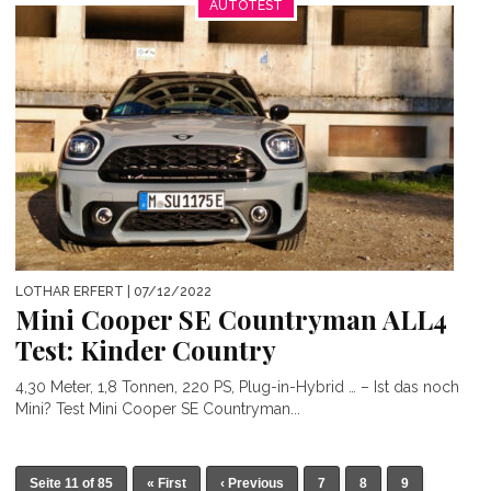
AUTOTEST
LOTHAR ERFERT
| 07/12/2022
Mini Cooper SE Countryman ALL4
Test: Kinder Country
4,30 Meter, 1,8 Tonnen, 220 PS, Plug-in-Hybrid … – Ist das noch
Mini? Test Mini Cooper SE Countryman...
Seite 11 of 85
« First
‹ Previous
7
8
9