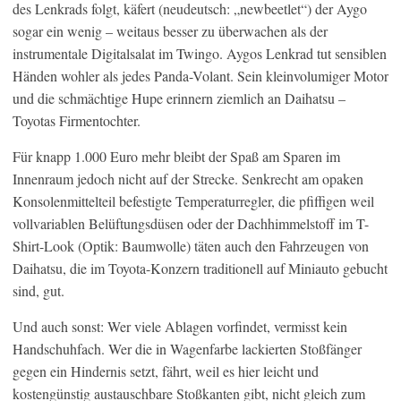
des Lenkrads folgt, käfert (neudeutsch: „newbeetlet“) der Aygo
sogar ein wenig – weitaus besser zu überwachen als der
instrumentale Digitalsalat im Twingo. Aygos Lenkrad tut sensiblen
Händen wohler als jedes Panda-Volant. Sein kleinvolumiger Motor
und die schmächtige Hupe erinnern ziemlich an Daihatsu –
Toyotas Firmentochter.
Für knapp 1.000 Euro mehr bleibt der Spaß am Sparen im
Innenraum jedoch nicht auf der Strecke. Senkrecht am opaken
Konsolenmittelteil befestigte Temperaturregler, die pfiffigen weil
vollvariablen Belüftungsdüsen oder der Dachhimmelstoff im T-
Shirt-Look (Optik: Baumwolle) täten auch den Fahrzeugen von
Daihatsu, die im Toyota-Konzern traditionell auf Miniauto gebucht
sind, gut.
Und auch sonst: Wer viele Ablagen vorfindet, vermisst kein
Handschuhfach. Wer die in Wagenfarbe lackierten Stoßfänger
gegen ein Hindernis setzt, fährt, weil es hier leicht und
kostengünstig austauschbare Stoßkanten gibt, nicht gleich zum