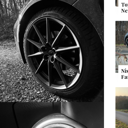
To
Ne
Ni
Fa