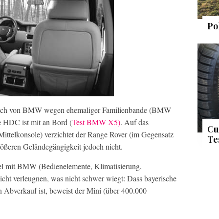
Po
auch von BMW wegen ehemaliger Familienbande (BMW
e HDC ist mit an Bord (
Test BMW X5)
. Auf das
Cu
 Mittelkonsole) verzichtet der Range Rover (im Gegensatz
Te
ößeren Geländegängigkeit jedoch nicht.
del mit BMW (Bedienelemente, Klimatisierung,
cht verleugnen, was nicht schwer wiegt: Dass bayerische
n Abverkauf ist, beweist der Mini (über 400.000