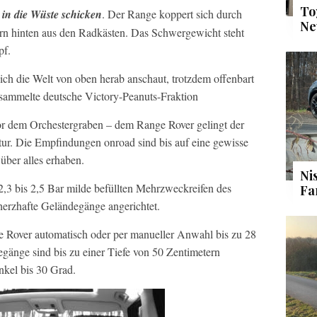
To
in die Wüste schicken
. Der Range koppert sich durch
Ne
rn hinten aus den Radkästen. Das Schwergewicht steht
pf.
sich die Welt von oben herab anschaut, trotzdem offenbart
esammelte deutsche Victory-Peanuts-Fraktion
r dem Orchestergraben – dem Range Rover gelingt der
ur. Die Empfindungen onroad sind bis auf eine gewisse
über alles erhaben.
Ni
 2,3 bis 2,5 Bar milde befüllten Mehrzweckreifen des
Fa
herzhafte Geländegänge angerichtet.
 Rover automatisch oder per manueller Anwahl bis zu 28
gänge sind bis zu einer Tiefe von 50 Zentimetern
kel bis 30 Grad.