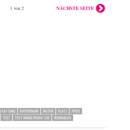
NÄCHSTE SEITE
1 von 2
STATTUNG
KOFFERRAUM
MOTOR
PLATZ
PREIS
TEST
TEST RANGE ROVER TD6
VERBRAUCH