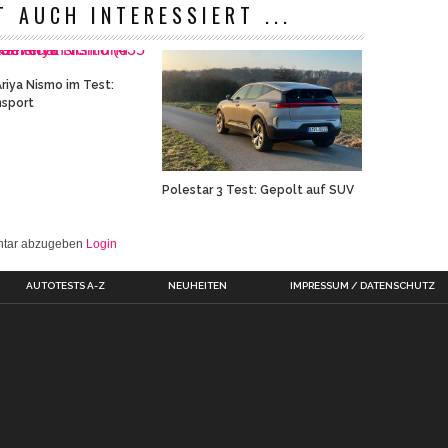
T AUCH INTERESSIERT ...
Ariya Nismo im Test:
nsport
Polestar 3 Test: Gepolt auf SUV
entar abzugeben
Login
AUTOTESTS A-Z
NEUHEITEN
IMPRESSUM / DATENSCHUTZ