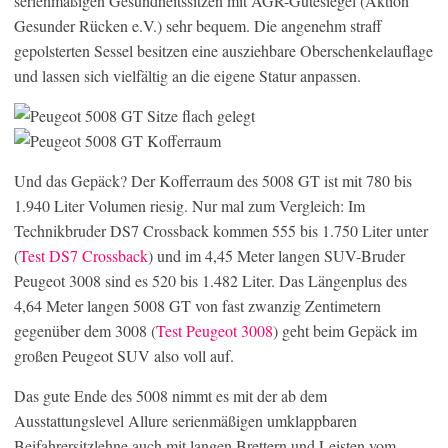
serienmäßigen Gesundheitssitzen mit AGR-Gütesiegel (Aktion
Gesunder Rücken e.V.) sehr bequem. Die angenehm straff
gepolsterten Sessel besitzen eine ausziehbare Oberschenkelauflage
und lassen sich vielfältig an die eigene Statur anpassen.
Und das Gepäck? Der Kofferraum des 5008 GT ist mit 780 bis
1.940 Liter Volumen riesig. Nur mal zum Vergleich: Im
Technikbruder DS7 Crossback kommen 555 bis 1.750 Liter unter
(
Test DS7 Crossback
) und im 4,45 Meter langen SUV-Bruder
Peugeot 3008 sind es 520 bis 1.482 Liter. Das Längenplus des
4,64 Meter langen 5008 GT von fast zwanzig Zentimetern
gegenüber dem 3008 (
Test Peugeot 3008
) geht beim Gepäck im
großen Peugeot SUV also voll auf.
Das gute Ende des 5008 nimmt es mit der ab dem
Ausstattungslevel Allure serienmäßigen umklappbaren
Beifahrersitzlehne auch mit langen Brettern und Leisten vom