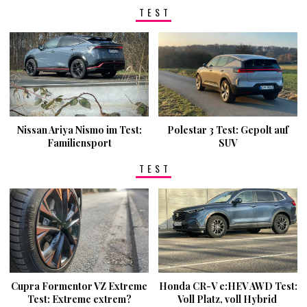
TEST
Nissan Ariya Nismo im Test:
Polestar 3 Test: Gepolt auf
Familiensport
SUV
TEST
Cupra Formentor VZ Extreme
Honda CR-V e:HEV AWD Test:
Test: Extreme extrem?
Voll Platz, voll Hybrid