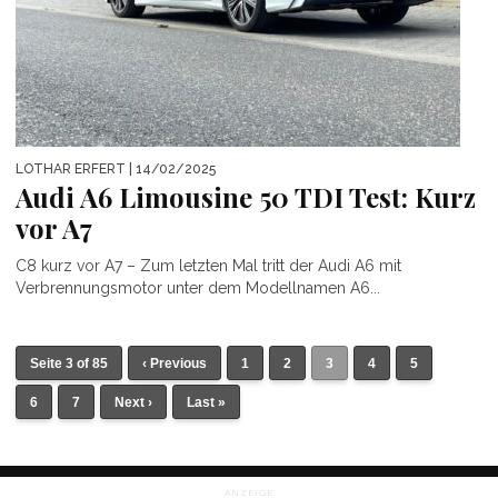
LOTHAR ERFERT
| 14/02/2025
Audi A6 Limousine 50 TDI Test: Kurz
vor A7
C8 kurz vor A7 – Zum letzten Mal tritt der Audi A6 mit
Verbrennungsmotor unter dem Modellnamen A6...
Seite 3 of 85
‹ Previous
1
2
3
4
5
6
7
Next ›
Last »
ANZEIGE