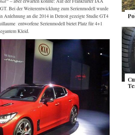
 hat“
– aber erwarten konnte: Auf der Frankfurter IAA
e GT. Bei der Weiterentwicklung zum Serienmodell wurde
Po
In Anlehnung an die 2014 in Detroit gezeigte Studie GT4
illaume entworfene Serienmodell bietet Platz für 4+1
legantem Kleid.
Cu
Te