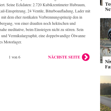
To
ert. Seine Eckdaten: 2.720 Kubikzentimeter Hubraum,
Ne
l-Einspritzung, 24 Ventile, Biturboaufladung, Lader mit
 mit dem eher rustikalen Verbrennungsprinzip den in
übergang, von einer draußen noch hektischen und
inahe meditative, beim Einsteigen nicht zu stören. Sein
n und Vermikulargraphit, eine doppelwandige Ölwanne
s Motorlager.
NÄCHSTE SEITE
1 von 6
Ni
Fa