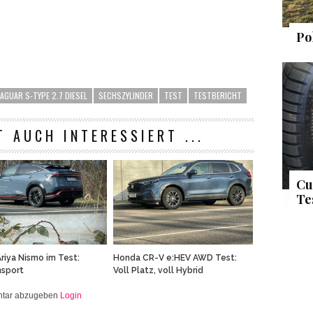
Po
JAGUAR S-TYPE 2.7 DIESEL
SECHSZYLINDER
TEST
TESTBERICHT
T AUCH INTERESSIERT ...
Cu
Te
Honda CR-V e:HEV AWD Test:
Ariya Nismo im Test:
Voll Platz, voll Hybrid
nsport
entar abzugeben
Login