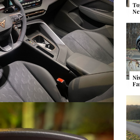
To
Ne
Ni
Fa