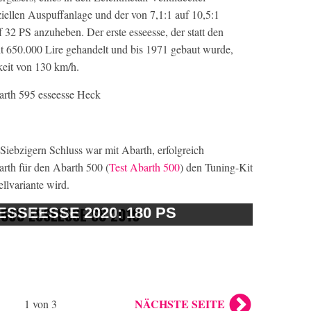
iellen Auspuffanlage und der von 7,1:1 auf 10,5:1
32 PS anzuheben. Der erste esseesse, der statt den
it 650.000 Lire gehandelt und bis 1971 gebaut wurde,
keit von 130 km/h.
iebzigern Schluss war mit Abarth, erfolgreich
barth für den Abarth 500 (
Test Abarth 500
) den Tuning-Kit
llvariante wird.
ESSEESSE 2020: 180 PS
NÄCHSTE SEITE
1 von 3