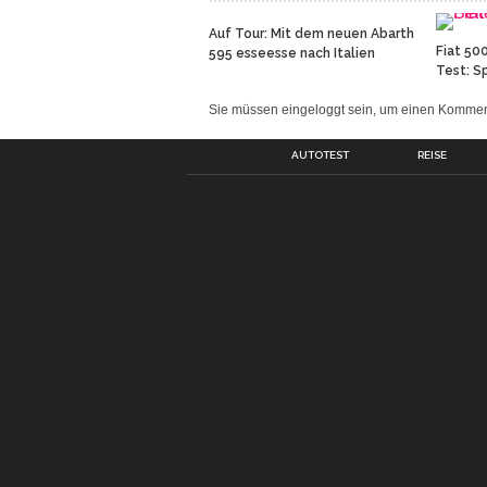
Auf Tour: Mit dem neuen Abarth
Fiat 500
595 esseesse nach Italien
Test: S
Sie müssen eingeloggt sein, um einen Komm
AUTOTEST
REISE