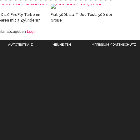
X 1.0 FireFly Turbo im
Fiat 500L 1.4 T-Jet Test: 500 der
paren mit 3 Zylindern?
Große
entar abzugeben
Login
AUTOTESTS A-Z
NEUHEITEN
IMPRESSUM / DATENSCHUTZ