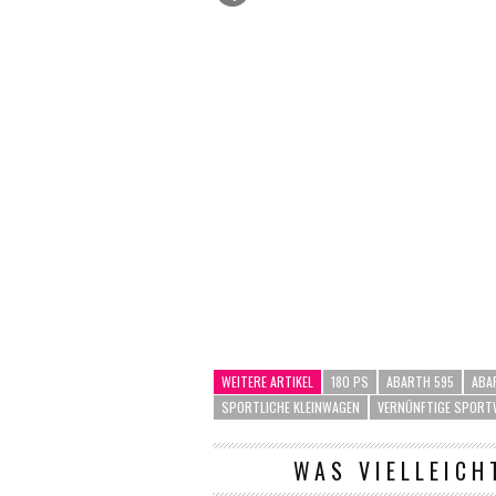
WEITERE ARTIKEL
180 PS
ABARTH 595
ABA
SPORTLICHE KLEINWAGEN
VERNÜNFTIGE SPORT
WAS VIELLEICH