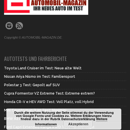
Copyright © AUTOMOBIL-MAGAZIN.DE.
AUTOTESTS UND FAHRBERICHTE
Toyota Land Cruiser im Test: Neue alte Welt
Nissan Ariya Nismo im Test: Familiensport
Polestar 3 Test: Gepolt auf SUV
Cupra Formentor VZ Extreme Test: Extreme extrem?
Honda CR-V e:HEV AWD Test: Voll Platz, voll Hybrid
Mini Countryman D im Test: Maximini
Durch die weitere Nutzung der Seite stimmst du der Verwendung
von Google Fonts und Cookies zu. Weitere Erklärungen hierzu
findest dazu in der Rubrik Datenschutzerklärung
Weitere
BMW X2 xDrive 20d im Test: Erste Wahl
Akzeptieren
Informationen
Ford Capri Extended Range RWD Test: Familiencapri