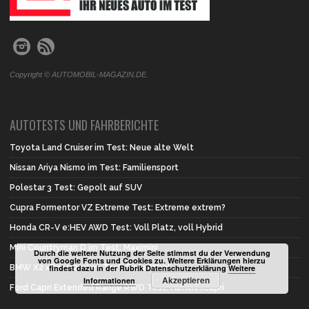
Copyright © AUTOMOBIL-MAGAZIN.DE.
AUTOTESTS UND FAHRBERICHTE
Toyota Land Cruiser im Test: Neue alte Welt
Nissan Ariya Nismo im Test: Familiensport
Polestar 3 Test: Gepolt auf SUV
Cupra Formentor VZ Extreme Test: Extreme extrem?
Honda CR-V e:HEV AWD Test: Voll Platz, voll Hybrid
Mini Countryman D im Test: Maximini
Durch die weitere Nutzung der Seite stimmst du der Verwendung
von Google Fonts und Cookies zu. Weitere Erklärungen hierzu
findest dazu in der Rubrik Datenschutzerklärung
Weitere
BMW X2 xDrive 20d im Test: Erste Wahl
Akzeptieren
Informationen
Ford Capri Extended Range RWD Test: Familiencapri