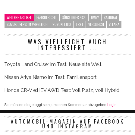
WEITERE ARTIKEL
FAHRBERICHT
GÜNSTIGER 4X4
JIMNY
SAMURAI
SUZUKI JEEPS IM VERGLEICH
SUZUKI LJ80
TEST
VERGLEICH
VITARA
WAS VIELLEICHT AUCH
INTERESSIERT ...
Toyota Land Cruiser im Test: Neue alte Welt
Nissan Ariya Nismo im Test: Familiensport
Honda CR-V e:HEV AWD Test: Voll Platz, voll Hybrid
Sie müssen eingeloggt sein, um einen Kommentar abzugeben
Login
AUTOMOBIL-MAGAZIN AUF FACEBOOK
UND INSTAGRAM