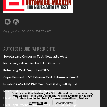
Copyright © AUTOMOBIL-MAGAZIN.DE.
AUTOTESTS UND FAHRBERICHTE
Toyota Land Cruiser im Test: Neue alte Welt
Nissan Ariya Nismo im Test: Familiensport
Polestar 3 Test: Gepolt auf SUV
Cupra Formentor VZ Extreme Test: Extreme extrem?
Honda CR-V e:HEV AWD Test: Voll Platz, voll Hybrid
Mini Countryman D im Test: Maximini
Durch die weitere Nutzung der Seite stimmst du der Verwendung
von Google Fonts und Cookies zu. Weitere Erklärungen hierzu
BMW X2 xDrive 20d im Test: Erste Wahl
findest dazu in der Rubrik Datenschutzerklärung
Weitere
Akzeptieren
Informationen
Ford Capri Extended Range RWD Test: Familiencapri