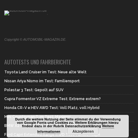
.
Copyright © AUTOMOBIL-MAGAZIN.DE.
AUTOTESTS UND FAHRBERICHTE
Toyota Land Cruiser im Test: Neue alte Welt
Nissan Ariya Nismo im Test: Familiensport
Polestar 3 Test: Gepolt auf SUV
Cupra Formentor VZ Extreme Test: Extreme extrem?
Honda CR-V e:HEV AWD Test: Voll Platz, voll Hybrid
Mini Countryman D im Test: Maximini
Durch die weitere Nutzung der Seite stimmst du der Verwendung
von Google Fonts und Cookies zu. Weitere Erklärungen hierzu
BMW X2 xDrive 20d im Test: Erste Wahl
findest dazu in der Rubrik Datenschutzerklärung
Weitere
Akzeptieren
Informationen
Ford Capri Extended Range RWD Test: Familiencapri