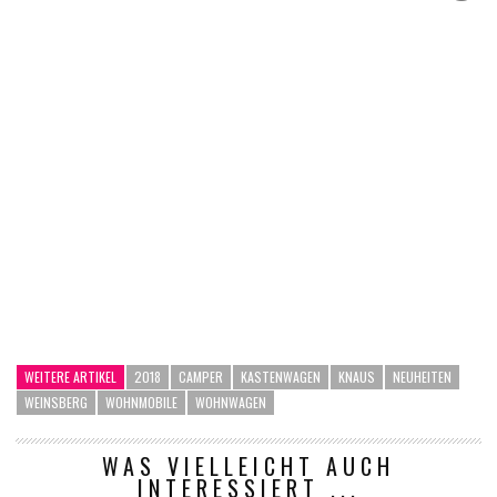
WEITERE ARTIKEL
2018
CAMPER
KASTENWAGEN
KNAUS
NEUHEITEN
WEINSBERG
WOHNMOBILE
WOHNWAGEN
WAS VIELLEICHT AUCH
INTERESSIERT ...