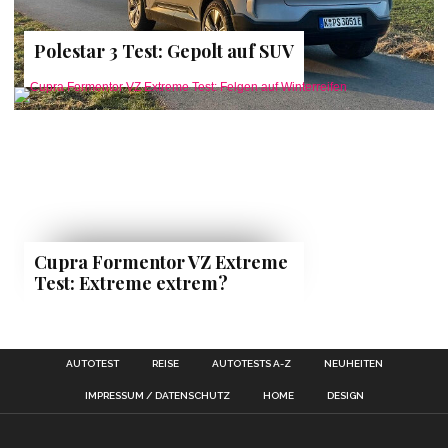
Polestar 3 Test: Gepolt auf SUV
Cupra Formentor VZ Extreme
Test: Extreme extrem?
AUTOTEST
REISE
AUTOTESTS A-Z
NEUHEITEN
IMPRESSUM / DATENSCHUTZ
HOME
DESIGN