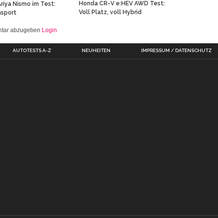
Honda CR-V e:HEV AWD Test:
Ariya Nismo im Test:
Voll Platz, voll Hybrid
nsport
entar abzugeben
Login
AUTOTESTS A-Z
NEUHEITEN
IMPRESSUM / DATENSCHUTZ