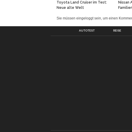
Toyota Land Cruiser im Test:
Nissan 
Neue alte Welt
Familie
Sie müssen eingeloggt sein, um einen Komm
AUTOTEST
REISE