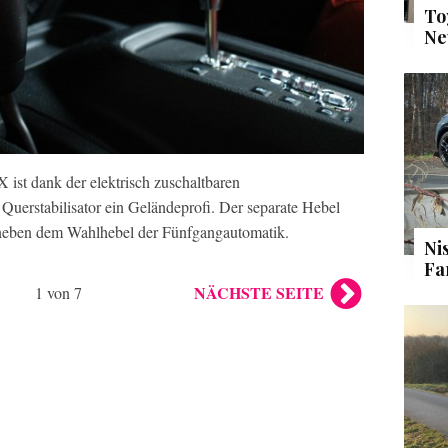
To
Ne
 ist dank der elektrisch zuschaltbaren
Querstabilisator ein Geländeprofi. Der separate Hebel
t neben dem Wahlhebel der Fünfgangautomatik.
Ni
Fa
NÄCHSTE SEITE
1 von 7