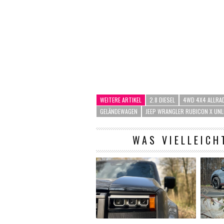
WEITERE ARTIKEL
2.8 DIESEL
4WD 4X4 ALLRA
GELÄNDEWAGEN
JEEP WRANGLER RUBICON X UNL
WAS VIELLEICH