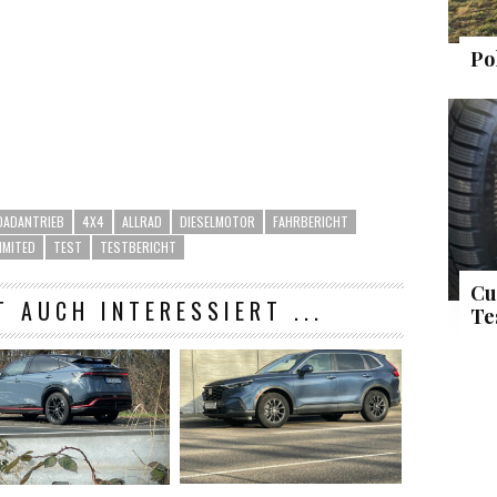
Po
DADANTRIEB
4X4
ALLRAD
DIESELMOTOR
FAHRBERICHT
IMITED
TEST
TESTBERICHT
Cu
T AUCH INTERESSIERT ...
Te