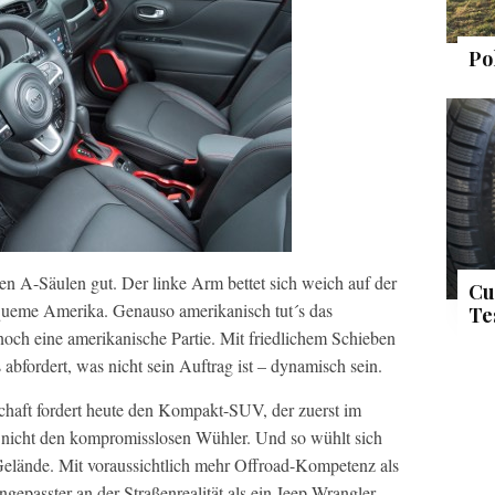
Po
n A-Säulen gut. Der linke Arm bettet sich weich auf der
Cu
equeme Amerika. Genauso amerikanisch tut´s das
Te
noch eine amerikanische Partie. Mit friedlichem Schieben
abfordert, was nicht sein Auftrag ist – dynamisch sein.
haft fordert heute den Kompakt-SUV, der zuerst im
 nicht den kompromisslosen Wühler. Und so wühlt sich
elände. Mit voraussichtlich mehr Offroad-Kompetenz als
angepasster an der Straßenrealität als ein Jeep Wrangler.