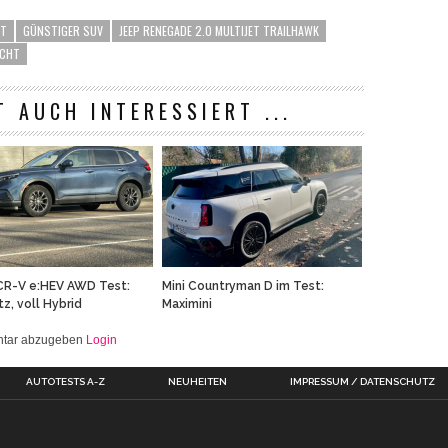
HT
GÜNSTIGER SUV
JEEP RENEGADE 2.0 MULTIJET TRAILHAWK
ICHT
T AUCH INTERESSIERT ...
CR-V e:HEV AWD Test:
Mini Countryman D im Test:
tz, voll Hybrid
Maximini
entar abzugeben
Login
AUTOTESTS A-Z
NEUHEITEN
IMPRESSUM / DATENSCHUTZ