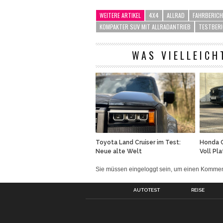
WEITERE ARTIKEL
4X4
ALLRAD
FAHRBERIC
KOMPAKTER SUV MIT ALLRADANTRIEB
TESTBER
WAS VIELLEICH
Honda 
Toyota Land Cruiser im Test:
Voll Pla
Neue alte Welt
Sie müssen eingeloggt sein, um einen Komm
AUTOTEST
REISE