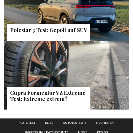
Polestar 3 Test: Gepolt auf SUV
Cupra Formentor VZ Extreme
Test: Extreme extrem?
AUTOTEST
REISE
AUTOTESTS A-Z
NEUHEITEN
IMPRESSUM / DATENSCHUTZ
HOME
DESIGN