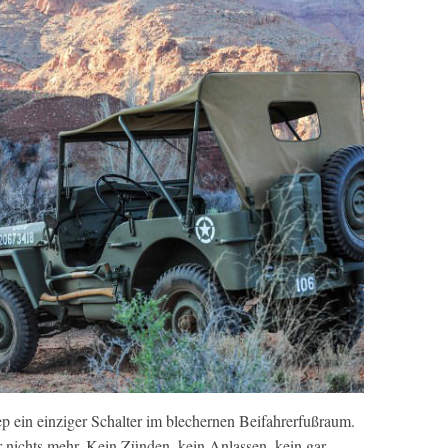
p ein einziger Schalter im blechernen Beifahrerfußraum.
gar nichts mehr. Kein Zünden, kein Anlassen, kein gar