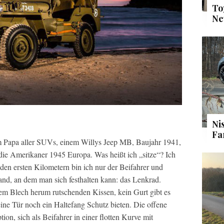
To
Ne
Ni
Fa
 im Papa aller SUVs, einem Willys Jeep MB, Baujahr 1941,
die Amerikaner 1945 Europa. Was heißt ich „sitze“? Ich
f den ersten Kilometern bin ich nur der Beifahrer und
Hand, an dem man sich festhalten kann: das Lenkrad.
ktem Blech herum rutschenden Kissen, kein Gurt gibt es
eine Tür noch ein Haltefang Schutz bieten. Die offene
tion, sich als Beifahrer in einer flotten Kurve mit