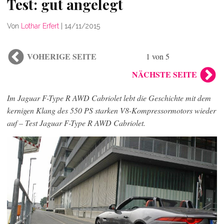
Test: gut angelegt
Von
Lothar Erfert
|
14/11/2015
VOHERIGE SEITE
1 von 5
NÄCHSTE SEITE
Im Jaguar F-Type R AWD Cabriolet lebt die Geschichte mit dem
kernigen Klang des 550 PS starken V8-Kompressormotors wieder
auf – Test Jaguar F-Type R AWD Cabriolet.