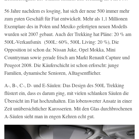
56 Jahre nachdem es losging, hat sich der neue 500 immer mehr
zum guten Geschäft für Fiat entwickelt. Mehr als 1,1 Millionen
Exemplare des in Polen und Mexiko gefertigten neuen Modells
wurden seit 2007 gebaut. Auch der Trekking hat Pläne: 20 % am
500L-Verkaufsmix (500L: 60%, 500L Living: 20 %), Die
Opposition ist schon da: Nissan Juke, Opel Mokka, Mini
Countryman sowie gerade frisch am Markt Renault Capture und
Peugeot 2008. Die Käuferschicht ist schon erforscht: junge
Familien, dynamische Senioren, Alltagsentflieher.
A-, B-, C-, D- und E-Säulen: Das Design des 500L Trekking
flüstert ein, dass es darum ging, mit vielen schlanken Säulen die
Übersicht im Fiat hochzuhalten. Ein lobenswerter Ansatz in einer
Zeit unübersichtlicher Karosserien. Mit den Glas durchbrochenen
A-Säulen sieht man in engen Kehren echt gut.