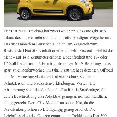
Der Fiat 500L Trekking hat zwei Gesichter. Das eine gibt sich
urban, das andere treibt sich auch abseits befestigter Wege herum.
Das sieht man dem Burschen auch an. Im Vergleich zum
Basismodell Fiat 500L erhält er eine um zehn Prozent – viel ist das
nicht – auf 14,5 Zentimeter erhöhte Bodenfreiheit und 16- oder
17-Zoll-Leichtmetallräder mit grobstolliger M+S-Bereifung – das
spart zwei Reifenwechsel im Jahr. Dazu tischt er dezenten Offroad
auf. Mit vorne angedeutetem Unterfahrschutz, seitlichen
Schutzleisten und Radkastenverkleidungen. Vorteil: Die
Abstimmung steht der Straße nah. Gut für die Straßenlage, für
deren Beschreibung drei Adjektive genügen: normal, handlich,
alltagsgerecht. Der „City-Modus“ tut selten Not, da die
Servolenkung schon so leichtgängig genug arbeitet. Die
Leichtfüssigkeit des Ganzen enttarnt den Trekking als Fiat 500.