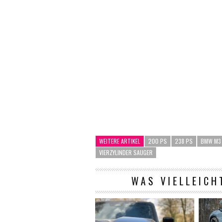
WEITERE ARTIKEL
200 PS
238 PS
BMW M3
VIERZYLINDER SAUGER
WAS VIELLEICH