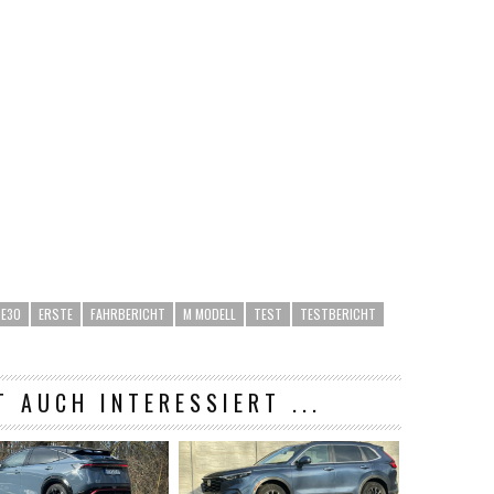
 E30
ERSTE
FAHRBERICHT
M MODELL
TEST
TESTBERICHT
T AUCH INTERESSIERT ...