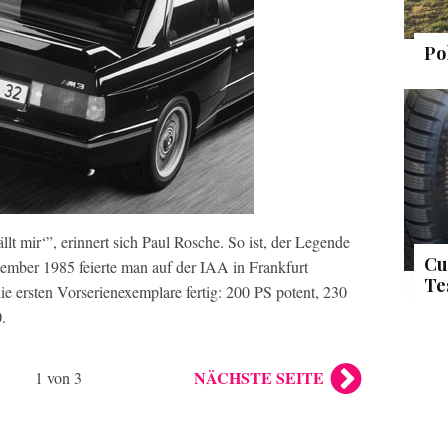
Po
llt mir‘”, erinnert sich Paul Rosche. So ist, der Legende
Cu
mber 1985 feierte man auf der IAA in Frankfurt
Te
e ersten Vorserienexemplare fertig: 200 PS potent, 230
.
NÄCHSTE SEITE
1 von 3