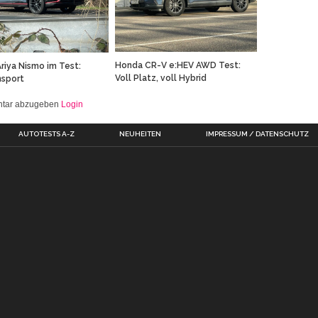
Honda CR-V e:HEV AWD Test:
Ariya Nismo im Test:
Voll Platz, voll Hybrid
nsport
entar abzugeben
Login
AUTOTESTS A-Z
NEUHEITEN
IMPRESSUM / DATENSCHUTZ