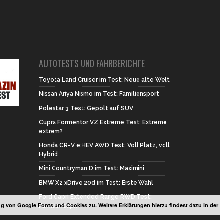
AUTOTESTS UND FAHRBERICHTE
Toyota Land Cruiser im Test: Neue alte Welt
Nissan Ariya Nismo im Test: Familiensport
Polestar 3 Test: Gepolt auf SUV
Cupra Formentor VZ Extreme Test: Extreme
extrem?
Honda CR-V e:HEV AWD Test: Voll Platz, voll
Hybrid
Mini Countryman D im Test: Maximini
BMW X2 xDrive 20d im Test: Erste Wahl
Ford Capri Extended Range RWD Test:
g von Google Fonts und Cookies zu. Weitere Erklärungen hierzu findest dazu in de
Familiencapri