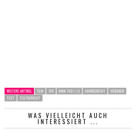
WEITERE ARTIKEL
750I
7ER
BMW 750 I / LI
FAHRBERICHT
SIEBENER
TEST
TESTBERICHT
WAS VIELLEICHT AUCH
INTERESSIERT ...