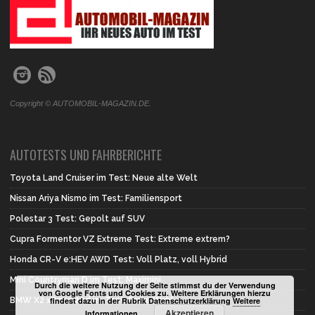
Copyright © AUTOMOBIL-MAGAZIN.DE.
AUTOTESTS UND FAHRBERICHTE
Toyota Land Cruiser im Test: Neue alte Welt
Nissan Ariya Nismo im Test: Familiensport
Polestar 3 Test: Gepolt auf SUV
Cupra Formentor VZ Extreme Test: Extreme extrem?
Honda CR-V e:HEV AWD Test: Voll Platz, voll Hybrid
Mini Countryman D im Test: Maximini
Durch die weitere Nutzung der Seite stimmst du der Verwendung
von Google Fonts und Cookies zu. Weitere Erklärungen hierzu
BMW X2 xDrive 20d im Test: Erste Wahl
findest dazu in der Rubrik Datenschutzerklärung
Weitere
Akzeptieren
Informationen