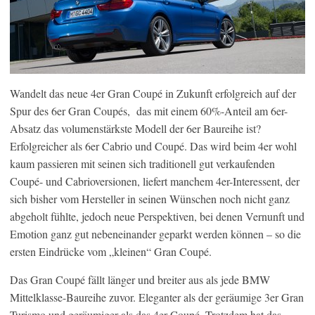
Wandelt das neue 4er Gran Coupé in Zukunft erfolgreich auf der
Spur des 6er Gran Coupés, das mit einem 60%-Anteil am 6er-
Absatz das volumenstärkste Modell der 6er Baureihe ist?
Erfolgreicher als 6er Cabrio und Coupé. Das wird beim 4er wohl
kaum passieren mit seinen sich traditionell gut verkaufenden
Coupé- und Cabrioversionen, liefert manchem 4er-Interessent, der
sich bisher vom Hersteller in seinen Wünschen noch nicht ganz
abgeholt fühlte, jedoch neue Perspektiven, bei denen Vernunft und
Emotion ganz gut nebeneinander geparkt werden können – so die
ersten Eindrücke vom „kleinen“ Gran Coupé.
Das Gran Coupé fällt länger und breiter aus als jede BMW
Mittelklasse-Baureihe zuvor. Eleganter als der geräumige 3er Gran
Turismo und geräumiger als das 4er Coupé. Trotzdem hat das