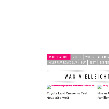
WEITERE ARTIKEL
210 PS
280 PS
ALFA ROM
NEUER ALFA ROMEO SUV
SUV
TEST
TESTBE
WAS VIELLEICH
Toyota Land Cruiser im Test:
Nissan 
Neue alte Welt
Familie