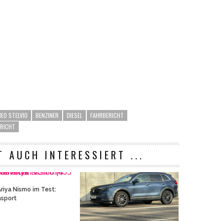
EO STELVIO
BENZINER
DIESEL
FAHRBERICHT
RICHT
T AUCH INTERESSIERT ...
Ariya Nismo im Test:
nsport