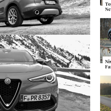
To
Ne
Ni
Fa