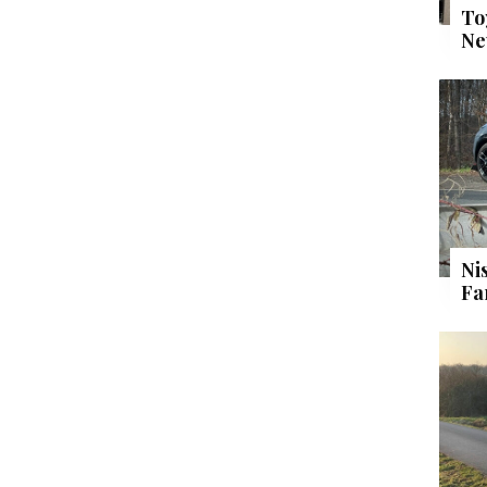
To
Ne
Ni
Fa