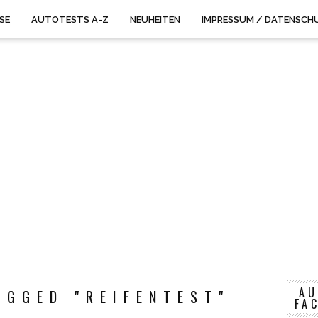
ISE
AUTOTESTS A-Z
NEUHEITEN
IMPRESSUM / DATENSCH
AU
AGGED "REIFENTEST"
FA