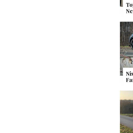
To
Ne
Ni
Fa