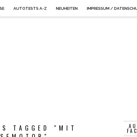
ISE
AUTOTESTS A-Z
NEUHEITEN
IMPRESSUM / DATENSCH
AU
TS TAGGED "MIT
FA
ESEMOTOR"