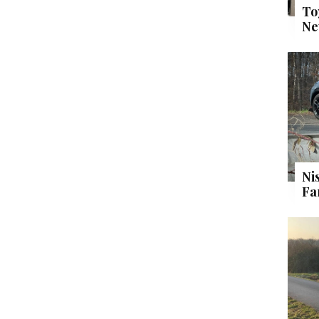
To
Ne
Ni
Fa