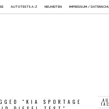
ISE
AUTOTESTS A-Z
NEUHEITEN
IMPRESSUM / DATENSCH
AU
GGED "KIA SPORTAGE
FA
ID DIESEL TEST"