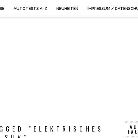
ISE
AUTOTESTS A-Z
NEUHEITEN
IMPRESSUM / DATENSCH
AU
GGED "ELEKTRISCHES
FA
SUV"