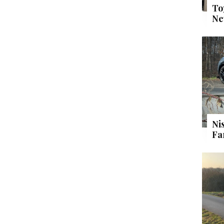
To
Ne
Ni
Fa