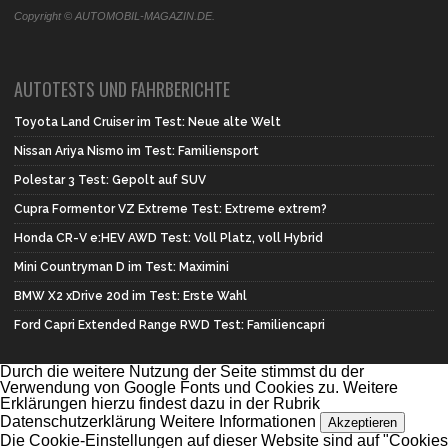
Copyright © AUTOMOBIL-MAGAZIN.DE.
AUTOTESTS UND FAHRBERICHTE
Toyota Land Cruiser im Test: Neue alte Welt
Nissan Ariya Nismo im Test: Familiensport
Polestar 3 Test: Gepolt auf SUV
Cupra Formentor VZ Extreme Test: Extreme extrem?
Honda CR-V e:HEV AWD Test: Voll Platz, voll Hybrid
Mini Countryman D im Test: Maximini
BMW X2 xDrive 20d im Test: Erste Wahl
Ford Capri Extended Range RWD Test: Familiencapri
Durch die weitere Nutzung der Seite stimmst du der
Verwendung von Google Fonts und Cookies zu. Weitere
Erklärungen hierzu findest dazu in der Rubrik
Datenschutzerklärung
Weitere Informationen
Akzeptieren
Die Cookie-Einstellungen auf dieser Website sind auf "Cookies