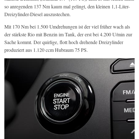
so anregenden 137 Nm kaum mal gelingt, den kleinen 1,1-Liter-
Dreizylinder-Diesel auszustechen.
Mit 170 Nm bei 1.500 Umdrehungen ist der viel früher wach als
der stärkste Rio mit Benzin im Tank, der erst bei 4.200 U/min zur
Sache kommt. Der quirlige, flott hoch drehende Dreizylinder
produziert aus 1.120 ccm Hubraum 75 PS.