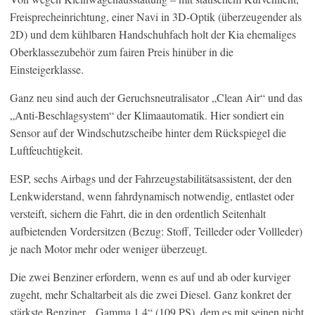
Freisprecheinrichtung, einer Navi in 3D-Optik (überzeugender als
2D) und dem kühlbaren Handschuhfach holt der Kia ehemaliges
Oberklassezubehör zum fairen Preis hinüber in die
Einsteigerklasse.
Ganz neu sind auch der Geruchsneutralisator „Clean Air“ und das
„Anti-Beschlagsystem“ der Klimaautomatik. Hier sondiert ein
Sensor auf der Windschutzscheibe hinter dem Rückspiegel die
Luftfeuchtigkeit.
ESP, sechs Airbags und der Fahrzeugstabilitätsassistent, der den
Lenkwiderstand, wenn fahrdynamisch notwendig, entlastet oder
versteift, sichern die Fahrt, die in den ordentlich Seitenhalt
aufbietenden Vordersitzen (Bezug: Stoff, Teilleder oder Vollleder)
je nach Motor mehr oder weniger überzeugt.
Die zwei Benziner erfordern, wenn es auf und ab oder kurviger
zugeht, mehr Schaltarbeit als die zwei Diesel. Ganz konkret der
stärkste Benziner, „Gamma 1.4“ (109 PS), dem es mit seinen nicht