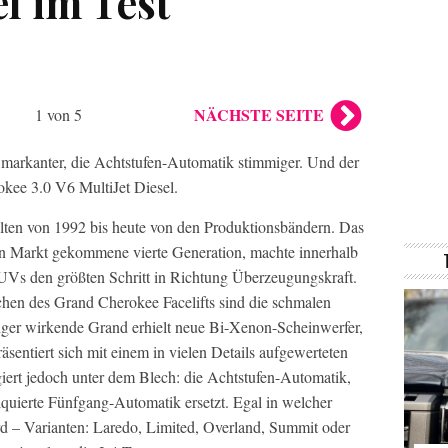
el im Test
NÄCHSTE SEITE
1 von 5
markanter, die Achtstufen-Automatik stimmiger. Und der
okee 3.0 V6 MultiJet Diesel.
llten von 1992 bis heute von den Produktionsbändern. Das
den Markt gekommene vierte Generation, machte innerhalb
SUVs den größten Schritt in Richtung Überzeugungskraft.
hen des Grand Cherokee Facelifts sind die schmalen
ger wirkende Grand erhielt neue Bi-Xenon-Scheinwerfer,
äsentiert sich mit einem in vielen Details aufgewerteten
iert jedoch unter dem Blech: die Achtstufen-Automatik,
iquierte Fünfgang-Automatik ersetzt. Egal in welcher
rd – Varianten: Laredo, Limited, Overland, Summit oder