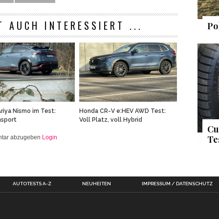
T AUCH INTERESSIERT ...
Po
Honda CR-V e:HEV AWD Test:
Ariya Nismo im Test:
Voll Platz, voll Hybrid
nsport
Cu
Te
entar abzugeben
Login
AUTOTESTS A-Z
NEUHEITEN
IMPRESSUM / DATENSCHUTZ