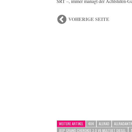
SRT –, immer managt der Achtstufen-Ga
VOHERIGE SEITE
WEITERE ARTIKEL
4X4
ALLRAD
ALLRADANTR
JEEP GRAND CHEROKEE 3.0 V6 MULTIJET DIESEL