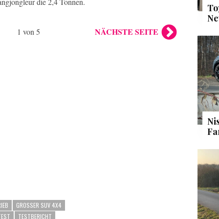
ngjongleur die 2,4 Tonnen.
To
Ne
NÄCHSTE SEITE
1 von 5
Ni
Fa
IEB
GROSSER SUV 4X4
TEST
TESTBERICHT