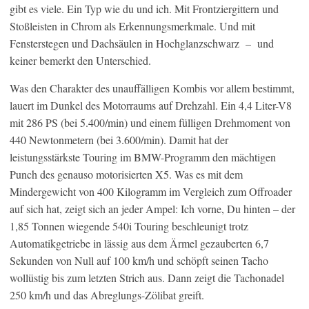
gibt es viele. Ein Typ wie du und ich. Mit Frontziergittern und
Stoßleisten in Chrom als Erkennungsmerkmale. Und mit
Fensterstegen und Dachsäulen in Hochglanzschwarz – und
keiner bemerkt den Unterschied.
Was den Charakter des unauffälligen Kombis vor allem bestimmt,
lauert im Dunkel des Motorraums auf Drehzahl. Ein 4,4 Liter-V8
mit 286 PS (bei 5.400/min) und einem fülligen Drehmoment von
440 Newtonmetern (bei 3.600/min). Damit hat der
leistungsstärkste Touring im BMW-Programm den mächtigen
Punch des genauso motorisierten X5. Was es mit dem
Mindergewicht von 400 Kilogramm im Vergleich zum Offroader
auf sich hat, zeigt sich an jeder Ampel: Ich vorne, Du hinten – der
1,85 Tonnen wiegende 540i Touring beschleunigt trotz
Automatikgetriebe in lässig aus dem Ärmel gezauberten 6,7
Sekunden von Null auf 100 km/h und schöpft seinen Tacho
wollüstig bis zum letzten Strich aus. Dann zeigt die Tachonadel
250 km/h und das Abreglungs-Zölibat greift.