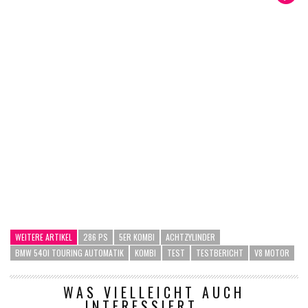
WEITERE ARTIKEL
286 PS
5ER KOMBI
ACHTZYLINDER
BMW 540I TOURING AUTOMATIK
KOMBI
TEST
TESTBERICHT
V8 MOTOR
WAS VIELLEICHT AUCH
INTERESSIERT ...