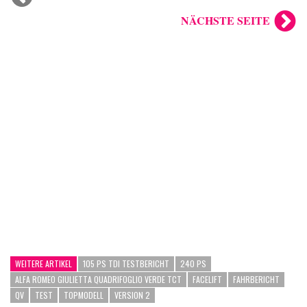
NÄCHSTE SEITE
WEITERE ARTIKEL
105 PS TDI TESTBERICHT
240 PS
ALFA ROMEO GIULIETTA QUADRIFOGLIO VERDE TCT
FACELIFT
FAHRBERICHT
QV
TEST
TOPMODELL
VERSION 2