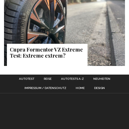
Cupra Formentor VZ Extreme
Test: Extreme extrem?
AUTOTEST
REISE
AUTOTESTS A-Z
NEUHEITEN
IMPRESSUM / DATENSCHUTZ
HOME
DESIGN