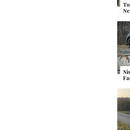
To
Ne
Ni
Fa