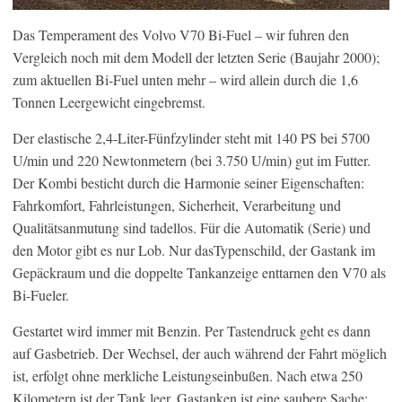
Das Temperament des Volvo V70 Bi-Fuel – wir fuhren den
Vergleich noch mit dem Modell der letzten Serie (Baujahr 2000);
zum aktuellen Bi-Fuel unten mehr – wird allein durch die 1,6
Tonnen Leergewicht eingebremst.
Der elastische 2,4-Liter-Fünfzylinder steht mit 140 PS bei 5700
U/min und 220 Newtonmetern (bei 3.750 U/min) gut im Futter.
Der Kombi besticht durch die Harmonie seiner Eigenschaften:
Fahrkomfort, Fahrleistungen, Sicherheit, Verarbeitung und
Qualitätsanmutung sind tadellos. Für die Automatik (Serie) und
den Motor gibt es nur Lob. Nur dasTypenschild, der Gastank im
Gepäckraum und die doppelte Tankanzeige enttarnen den V70 als
Bi-Fueler.
Gestartet wird immer mit Benzin. Per Tastendruck geht es dann
auf Gasbetrieb. Der Wechsel, der auch während der Fahrt möglich
ist, erfolgt ohne merkliche Leistungseinbußen. Nach etwa 250
Kilometern ist der Tank leer. Gastanken ist eine saubere Sache: