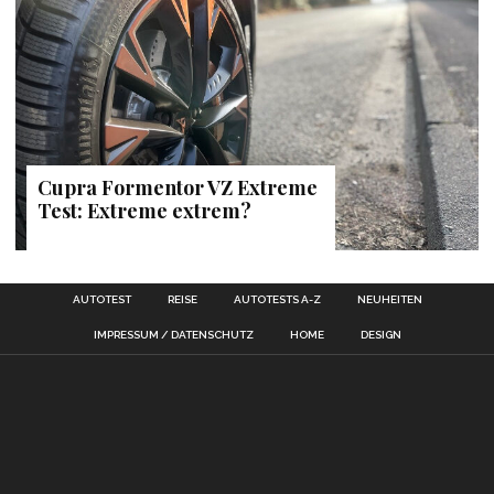
Cupra Formentor VZ Extreme
Test: Extreme extrem?
AUTOTEST
REISE
AUTOTESTS A-Z
NEUHEITEN
IMPRESSUM / DATENSCHUTZ
HOME
DESIGN