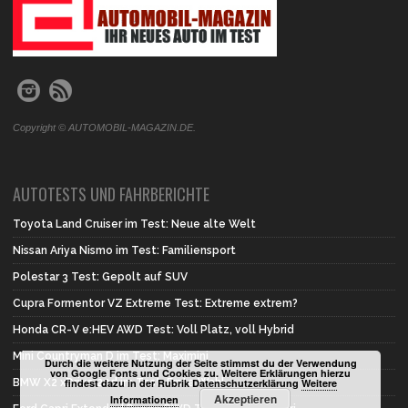
Copyright © AUTOMOBIL-MAGAZIN.DE.
AUTOTESTS UND FAHRBERICHTE
Toyota Land Cruiser im Test: Neue alte Welt
Nissan Ariya Nismo im Test: Familiensport
Polestar 3 Test: Gepolt auf SUV
Cupra Formentor VZ Extreme Test: Extreme extrem?
Honda CR-V e:HEV AWD Test: Voll Platz, voll Hybrid
Mini Countryman D im Test: Maximini
Durch die weitere Nutzung der Seite stimmst du der Verwendung
von Google Fonts und Cookies zu. Weitere Erklärungen hierzu
BMW X2 xDrive 20d im Test: Erste Wahl
findest dazu in der Rubrik Datenschutzerklärung
Weitere
Akzeptieren
Informationen