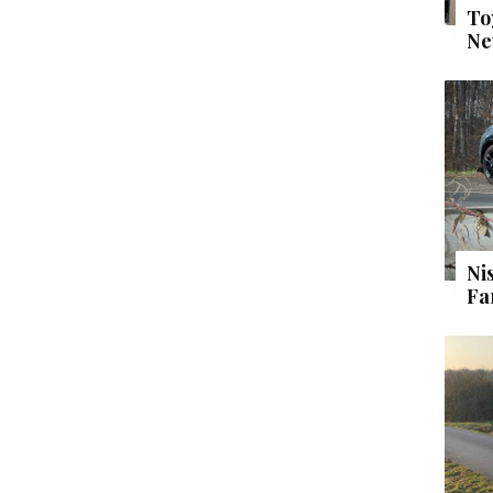
To
Ne
Ni
Fa