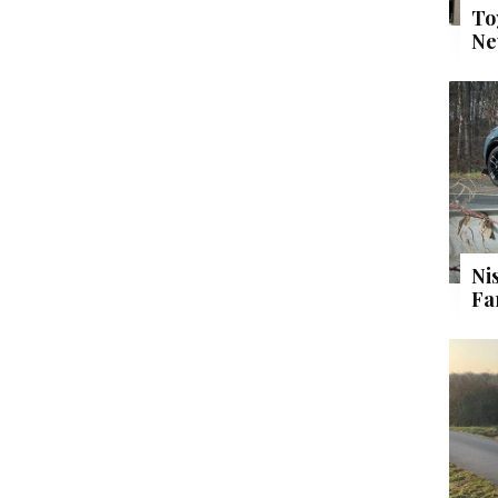
To
Ne
Ni
Fa