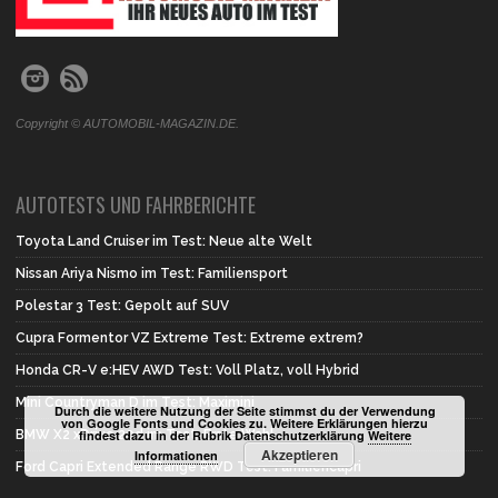
Copyright © AUTOMOBIL-MAGAZIN.DE.
AUTOTESTS UND FAHRBERICHTE
Toyota Land Cruiser im Test: Neue alte Welt
Nissan Ariya Nismo im Test: Familiensport
Polestar 3 Test: Gepolt auf SUV
Cupra Formentor VZ Extreme Test: Extreme extrem?
Honda CR-V e:HEV AWD Test: Voll Platz, voll Hybrid
Mini Countryman D im Test: Maximini
Durch die weitere Nutzung der Seite stimmst du der Verwendung
von Google Fonts und Cookies zu. Weitere Erklärungen hierzu
findest dazu in der Rubrik Datenschutzerklärung
Weitere
BMW X2 xDrive 20d im Test: Erste Wahl
Akzeptieren
Informationen
Ford Capri Extended Range RWD Test: Familiencapri