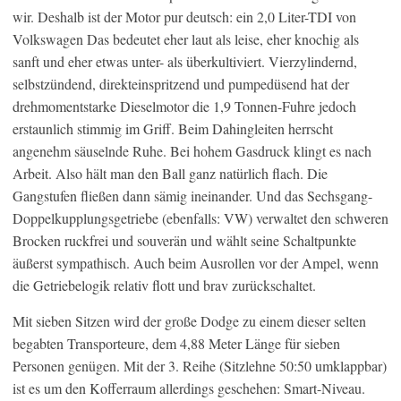
wir. Deshalb ist der Motor pur deutsch: ein 2,0 Liter-TDI von
Volkswagen Das bedeutet eher laut als leise, eher knochig als
sanft und eher etwas unter- als überkultiviert. Vierzylindernd,
selbstzündend, direkteinspritzend und pumpedüsend hat der
drehmomentstarke Dieselmotor die 1,9 Tonnen-Fuhre jedoch
erstaunlich stimmig im Griff. Beim Dahingleiten herrscht
angenehm säuselnde Ruhe. Bei hohem Gasdruck klingt es nach
Arbeit. Also hält man den Ball ganz natürlich flach. Die
Gangstufen fließen dann sämig ineinander. Und das Sechsgang-
Doppelkupplungsgetriebe (ebenfalls: VW) verwaltet den schweren
Brocken ruckfrei und souverän und wählt seine Schaltpunkte
äußerst sympathisch. Auch beim Ausrollen vor der Ampel, wenn
die Getriebelogik relativ flott und brav zurückschaltet.
Mit sieben Sitzen wird der große Dodge zu einem dieser selten
begabten Transporteure, dem 4,88 Meter Länge für sieben
Personen genügen. Mit der 3. Reihe (Sitzlehne 50:50 umklappbar)
ist es um den Kofferraum allerdings geschehen: Smart-Niveau.