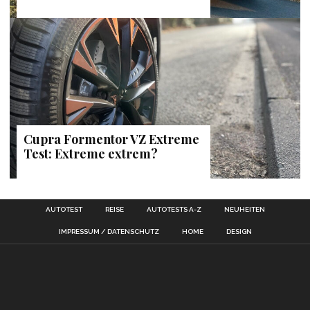
Cupra Formentor VZ Extreme
Test: Extreme extrem?
AUTOTEST
REISE
AUTOTESTS A-Z
NEUHEITEN
IMPRESSUM / DATENSCHUTZ
HOME
DESIGN