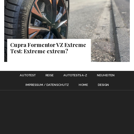
Cupra Formentor VZ Extreme
Test: Extreme extrem?
AUTOTEST
REISE
AUTOTESTS A-Z
NEUHEITEN
IMPRESSUM / DATENSCHUTZ
HOME
DESIGN