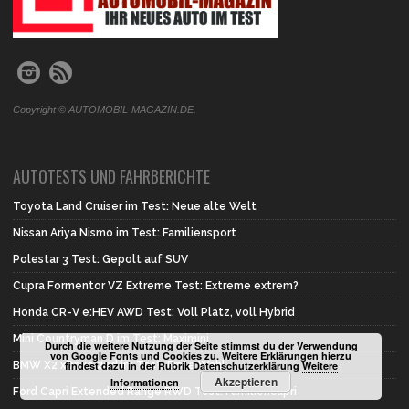
Copyright © AUTOMOBIL-MAGAZIN.DE.
AUTOTESTS UND FAHRBERICHTE
Toyota Land Cruiser im Test: Neue alte Welt
Nissan Ariya Nismo im Test: Familiensport
Polestar 3 Test: Gepolt auf SUV
Cupra Formentor VZ Extreme Test: Extreme extrem?
Honda CR-V e:HEV AWD Test: Voll Platz, voll Hybrid
Mini Countryman D im Test: Maximini
Durch die weitere Nutzung der Seite stimmst du der Verwendung
von Google Fonts und Cookies zu. Weitere Erklärungen hierzu
BMW X2 xDrive 20d im Test: Erste Wahl
findest dazu in der Rubrik Datenschutzerklärung
Weitere
Akzeptieren
Informationen
Ford Capri Extended Range RWD Test: Familiencapri