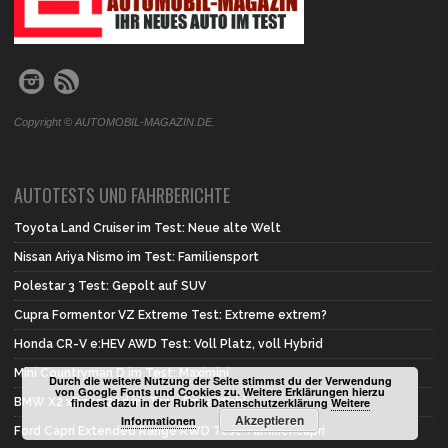
Copyright © AUTOMOBIL-MAGAZIN.DE.
AUTOTESTS UND FAHRBERICHTE
Toyota Land Cruiser im Test: Neue alte Welt
Nissan Ariya Nismo im Test: Familiensport
Polestar 3 Test: Gepolt auf SUV
Cupra Formentor VZ Extreme Test: Extreme extrem?
Honda CR-V e:HEV AWD Test: Voll Platz, voll Hybrid
Mini Countryman D im Test: Maximini
Durch die weitere Nutzung der Seite stimmst du der Verwendung
von Google Fonts und Cookies zu. Weitere Erklärungen hierzu
BMW X2 xDrive 20d im Test: Erste Wahl
findest dazu in der Rubrik Datenschutzerklärung
Weitere
Akzeptieren
Informationen
Ford Capri Extended Range RWD Test: Familiencapri