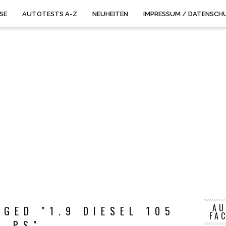
ISE
AUTOTESTS A-Z
NEUHEITEN
IMPRESSUM / DATENSCH
AU
GED "1.9 DIESEL 105
FA
PS"