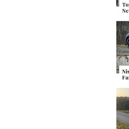
To
Ne
Ni
Fa