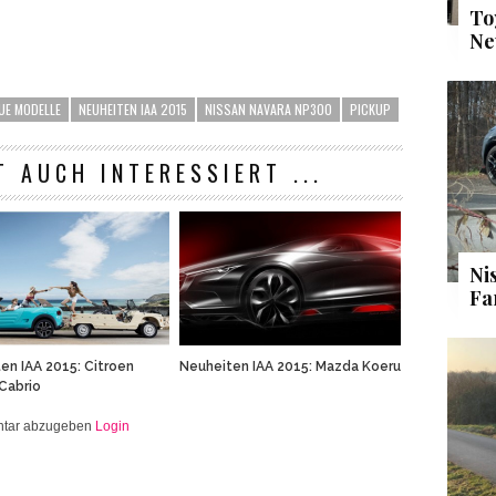
To
Ne
UE MODELLE
NEUHEITEN IAA 2015
NISSAN NAVARA NP300
PICKUP
T AUCH INTERESSIERT ...
Ni
Fa
en IAA 2015: Citroen
Neuheiten IAA 2015: Mazda Koeru
Cabrio
entar abzugeben
Login